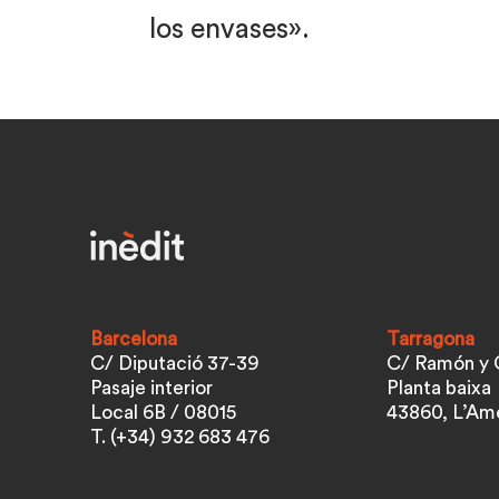
los envases».
Barcelona
Tarragona
C/ Diputació 37-39
C/ Ramón y C
Pasaje interior
Planta baixa
Local 6B / 08015
43860, L’Ame
T. (+34) 932 683 476