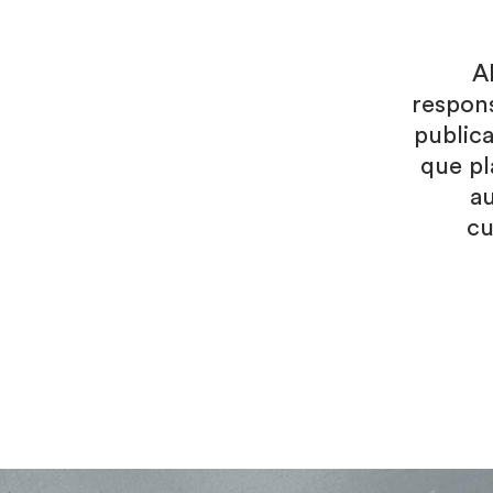
A
respons
public
que pl
a
cu