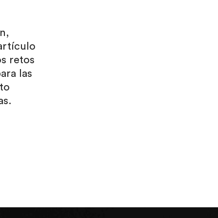
n,
artículo
s retos
ara las
to
as.