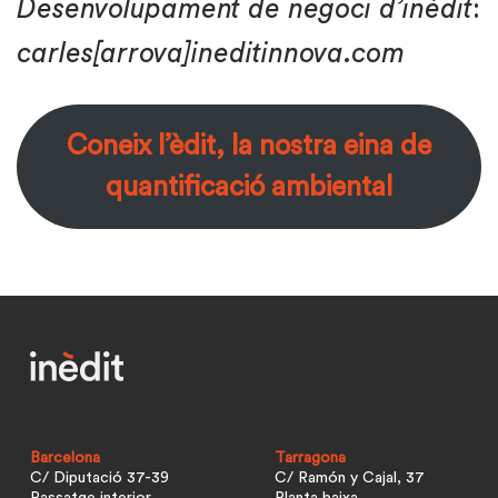
Desenvolupament de negoci d’inèdit
:
carles[arrova]ineditinnova.com
Coneix l’èdit, la nostra eina de
quantificació ambiental
Barcelona
Tarragona
C/ Diputació 37-39
C/ Ramón y Cajal, 37
Passatge interior
Planta baixa