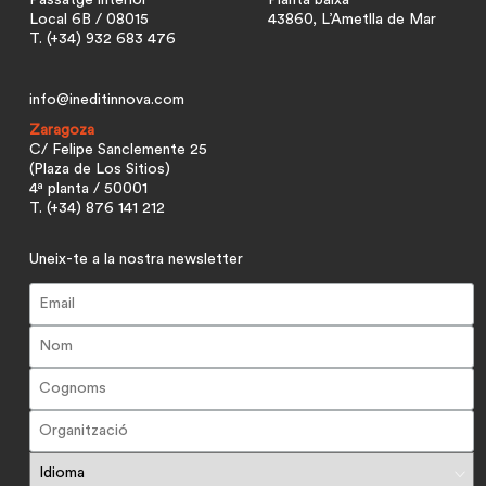
Local 6B / 08015
43860, L’Ametlla de Mar
T. (+34) 932 683 476
info@ineditinnova.com
Zaragoza
C/ Felipe Sanclemente 25
(Plaza de Los Sitios)
4ª planta / 50001
T. (+34) 876 141 212
Uneix-te a la nostra newsletter