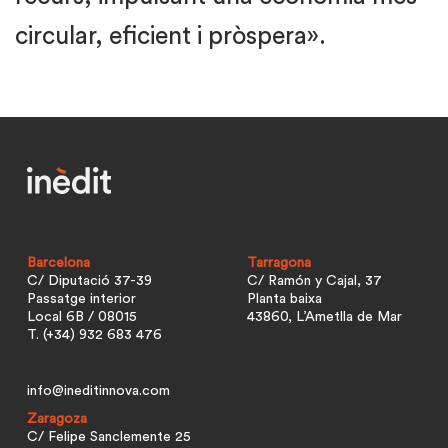
circular, eficient i pròspera».
Barcelona
Tarragona
C/ Diputació 37-39
C/ Ramón y Cajal, 37
Passatge interior
Planta baixa
Local 6B / 08015
43860, L’Ametlla de Mar
T. (+34) 932 683 476
info@ineditinnova.com
Zaragoza
C/ Felipe Sanclemente 25