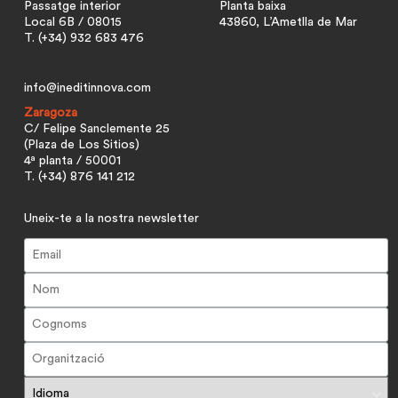
Passatge interior
Planta baixa
Local 6B / 08015
43860, L’Ametlla de Mar
T. (+34) 932 683 476
info@ineditinnova.com
Zaragoza
C/ Felipe Sanclemente 25
(Plaza de Los Sitios)
4ª planta / 50001
T. (+34) 876 141 212
Uneix-te a la nostra newsletter